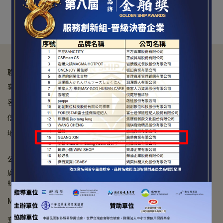
聯繫方式
客服專線：04-25319388
客服時間：9:00am - 5:00pm(假日&國定假日休息)
信箱：shela.a9119@msa.hinet.net
地址：台中市潭子區雅潭路二段399巷200-11號
公司資料
廣薪實業有限公司
統編 : 80554299
Menu
查詢
關於我們
我的帳戶
退款政策
隱私政策
服務條款